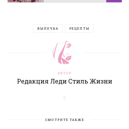
ВЫПЕЧКА
РЕЦЕПТЫ
АВТОР
Редакция Леди Стиль Жизни
W
e
b
s
i
t
СМОТРИТЕ ТАКЖЕ
e