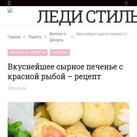
F
a
c
e
b
o
Выпечка и
Вкуснейшее сырное печенье с красной рыбой – рецепт
Главная
Рецепты
o
Десерты
k
ВЫПЕЧКА И ДЕСЕРТЫ
РЕЦЕПТЫ
Вкуснейшее сырное печенье с
красной рыбой – рецепт
2021-08-06