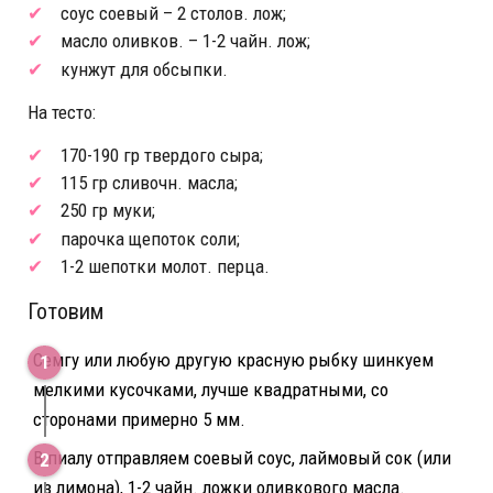
соус соевый – 2 столов. лож;
масло оливков. – 1-2 чайн. лож;
кунжут для обсыпки.
На тесто:
170-190 гр твердого сыра;
115 гр сливочн. масла;
250 гр муки;
парочка щепоток соли;
1-2 шепотки молот. перца.
Готовим
Семгу или любую другую красную рыбку шинкуем
мелкими кусочками, лучше квадратными, со
сторонами примерно 5 мм.
В пиалу отправляем соевый соус, лаймовый сок (или
из лимона), 1-2 чайн. ложки оливкового масла.