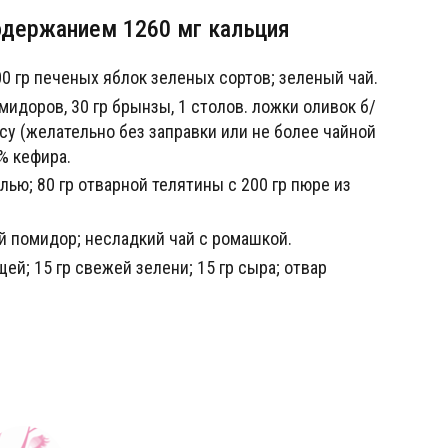
одержанием 1260 мг кальция
200 гр печеных яблок зеленых сортов; зеленый чай.
омидоров, 30 гр брынзы, 1 столов. ложки оливок б/
усу (желательно без заправки или не более чайной
% кефира.
лью; 80 гр отварной телятины с 200 гр пюре из
ий помидор; несладкий чай с ромашкой.
щей; 15 гр свежей зелени; 15 гр сыра; отвар