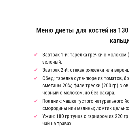
Меню диеты для костей на 13
кальци
Завтрак 1-й: тарелка гречки с молоком (
зеленый.
Завтрак 2-й: стакан ряженки или варенц
Обед: тарелка супа-пюре из томатов, б
сметаны 20%; филе трески (200 гр) с ов
черный с молоком, но без сахара.
Полдник: чашка густого натурального й
смородины или малины; ломтик цельноз
Ужин: 180 гр тунца с гарниром из 220 г
чай на травах.