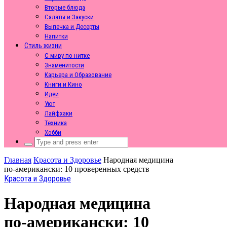
Вторые блюда
Салаты и Закуски
Выпечка и Десерты
Напитки
Стиль жизни
С миру по нитке
Знаменитости
Карьера и Образование
Книги и Кино
Идеи
Уют
Лайфхаки
Техника
Хобби
Search
for:
Главная
Красота и Здоровье
Народная медицина
по‑американски: 10 проверенных средств
Красота и Здоровье
Народная медицина
по‑американски: 10