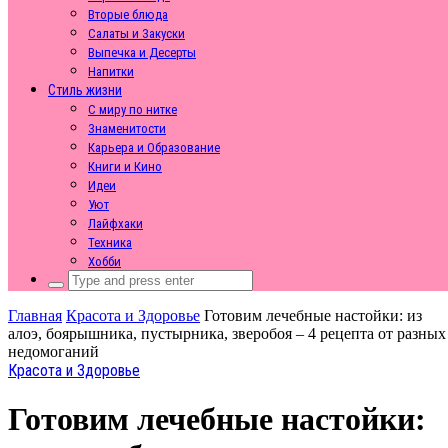
Вторые блюда
Салаты и Закуски
Выпечка и Десерты
Напитки
Стиль жизни
С миру по нитке
Знаменитости
Карьера и Образование
Книги и Кино
Идеи
Уют
Лайфхаки
Техника
Хобби
Search
for:
Главная
Красота и Здоровье
Готовим лечебные настойки: из
алоэ, боярышника, пустырника, зверобоя – 4 рецепта от разных
недомоганий
Красота и Здоровье
Готовим лечебные настойки: