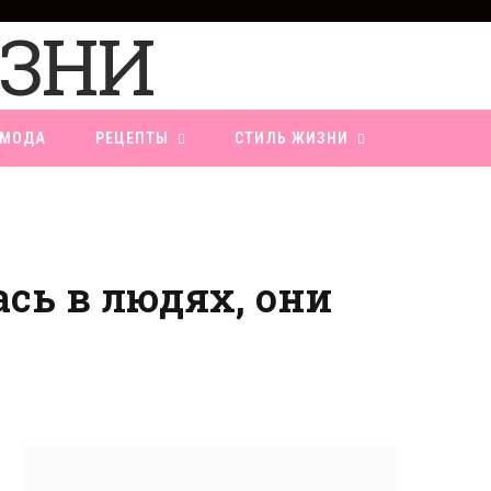
F
a
c
e
b
o
МОДА
РЕЦЕПТЫ
СТИЛЬ ЖИЗНИ
o
k
ась в людях, они