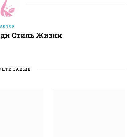
АВТОР
еди Стиль Жизни
W
e
b
РИТЕ ТАКЖЕ
s
i
t
e