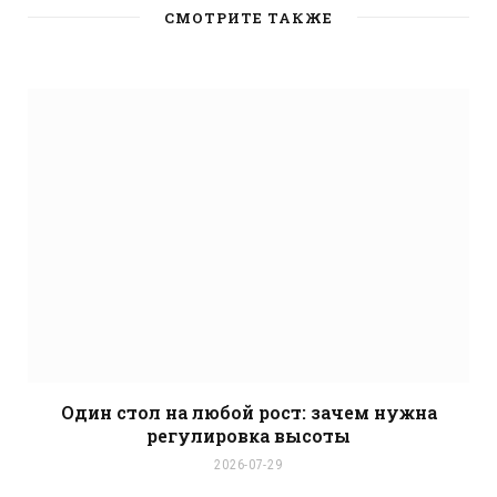
b
СМОТРИТЕ ТАКЖЕ
s
i
t
e
Один стол на любой рост: зачем нужна
регулировка высоты
2026-07-29