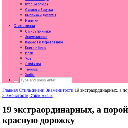
Вторые блюда
Салаты и Закуски
Выпечка и Десерты
Напитки
Стиль жизни
С миру по нитке
Знаменитости
Карьера и Образование
Книги и Кино
Идеи
Уют
Лайфхаки
Техника
Хобби
Search
for:
Главная
Стиль жизни
Знаменитости
19 экстраординарных, а п
Знаменитости
Стиль жизни
19 экстраординарных, а порой
красную дорожку