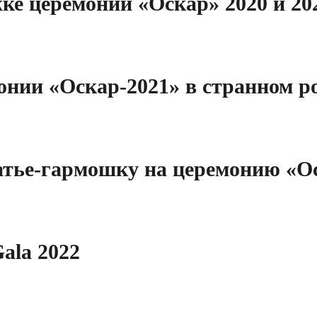
е церемонии «Оскар» 2020 и 202
онии «Оскар-2021» в странном р
атье-гармошку на церемонию «О
ala 2022