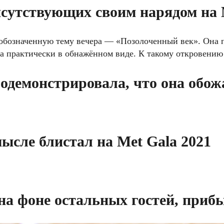
сутствующих своим нарядом на M
 обозначенную тему вечера — «Позолоченный век». Она 
а практически в обнажённом виде. К такому откровению 
родемонстрировала, что она обо
мысле блистал на Met Gala 2021
а фоне остальных гостей, прибы