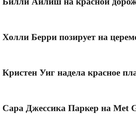
Билли Айлиш на красной дорожк
Холли Берри позирует на церем
Кристен Уиг надела красное пл
Сара Джессика Паркер на Met G