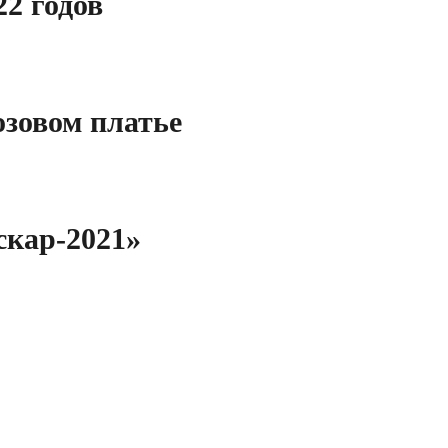
2 годов
озовом платье
скар-2021»