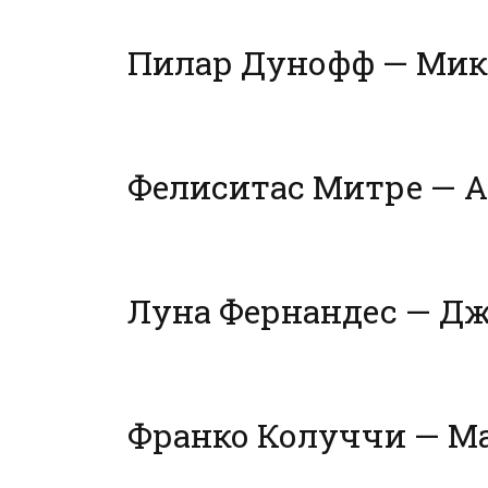
Пилар Дунофф — Мик
Фелиситас Митре — А
Луна Фернандес — Д
Франко Колуччи — М