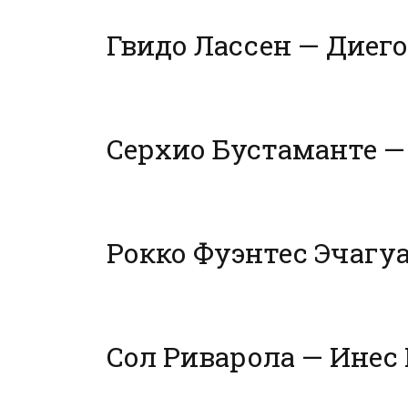
Гвидо Лассен — Диег
Серхио Бустаманте —
Рокко Фуэнтес Эчагуа
Сол Риварола — Инес