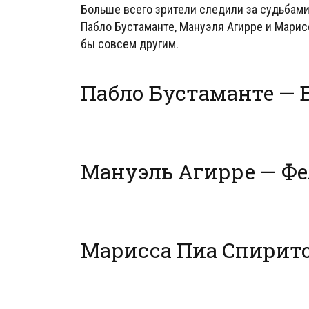
Больше всего зрители следили за судьбами
Пабло Бустаманте, Мануэля Агирре и Марис
бы совсем другим.
Пабло Бустаманте — 
Мануэль Агирре — Ф
Марисса Пиа Спирито