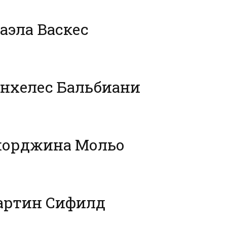
аэла Васкес
нхелес Бальбиани
жорджина Мольо
артин Сифилд