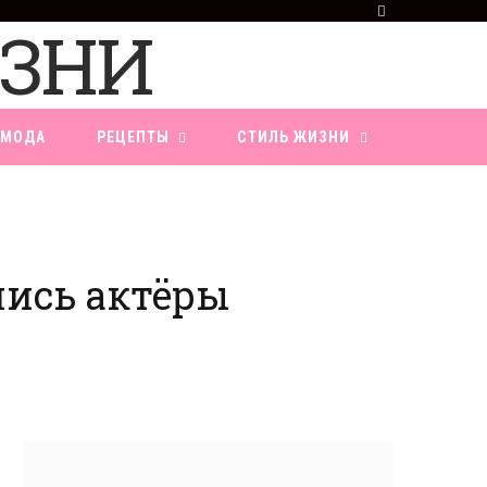
F
a
c
e
b
o
МОДА
РЕЦЕПТЫ
СТИЛЬ ЖИЗНИ
o
k
лись актёры