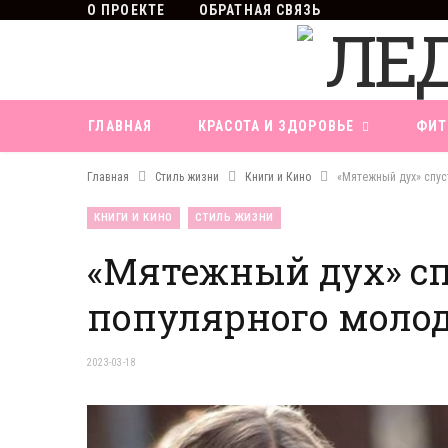
О ПРОЕКТЕ
ОБРАТНАЯ СВЯЗЬ
ГЛАВНАЯ
КРАСОТА И ЗДОРОВЬЕ
ФИТ
Главная
Стиль жизни
Книги и Кино
«Мятежный дух» спус
КНИГИ И КИНО
СТИЛЬ ЖИЗНИ
«Мятежный дух» спу
популярного молод
2023-03-18