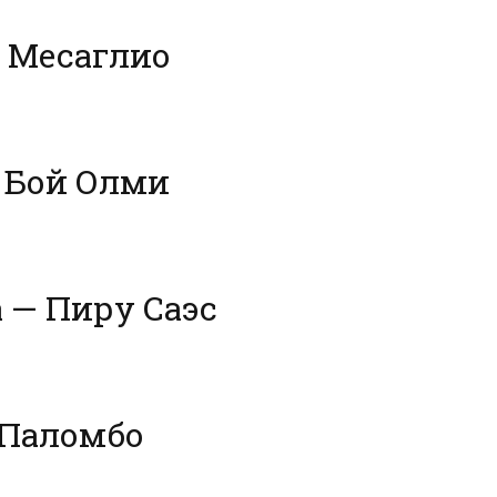
о Месаглио
 Бой Олми
 — Пиру Саэс
 Паломбо