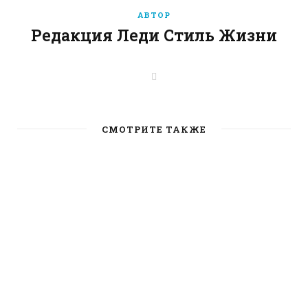
АВТОР
Редакция Леди Стиль Жизни
W
e
b
s
i
t
СМОТРИТЕ ТАКЖЕ
e