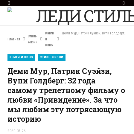
F
a
c
e
b
o
Книги
Деми Мур, Патрик Суэйзи, Вупи Голдберг: З2 года самому трепетному фильму о любви «Привидение». За что мы любим эту потрясающую историю
Стиль
o
Главная
и
жизни
k
Кино
КНИГИ И КИНО
СТИЛЬ ЖИЗНИ
Деми Мур, Патрик Суэйзи,
Вупи Голдберг: З2 года
самому трепетному фильму о
любви «Привидение». За что
мы любим эту потрясающую
историю
2020-07-26