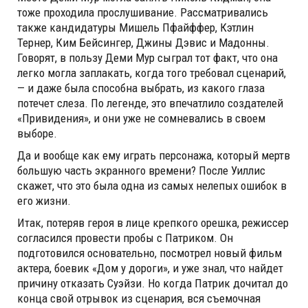
тоже проходила прослушивание. Рассматривались
также кандидатуры Мишель Пфайффер, Кэтлин
Тернер, Ким Бейсингер, Джины Дэвис и Мадонны.
Говорят, в пользу Деми Мур сыграл тот факт, что она
легко могла заплакать, когда того требовал сценарий,
— и даже была способна выбрать, из какого глаза
потечет слеза. По легенде, это впечатлило создателей
«Привидения», и они уже не сомневались в своем
выборе.
Да и вообще как ему играть персонажа, который мертв
большую часть экранного времени? После Уиллис
скажет, что это была одна из самых нелепых ошибок в
его жизни.
Итак, потеряв героя в лице крепкого орешка, режиссер
согласился провести пробы с Патриком. Он
подготовился основательно, посмотрел новый фильм
актера, боевик «Дом у дороги», и уже знал, что найдет
причину отказать Суэйзи. Но когда Патрик дочитал до
конца свой отрывок из сценария, вся съемочная