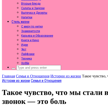
Вторые блюда
Салаты и Закуски
Выпечка и Десерты
Напитки
Стиль жизни
С миру по нитке
Знаменитости
Карьера и Образование
Книги и Кино
Идеи
Уют
Лайфхаки
Техника
Хобби
Search
for:
Главная
Семья и Отношения
Истории из жизни
Такое чувство,
Истории из жизни
Семья и Отношения
Такое чувство, что мы стали 
звонок — это боль