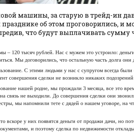
овой машины, за старую в трейд-ин да
 празднике об этом проговорились, и м
предив, что будут выплачивать сумму ч
ммы – 120 тысяч рублей. Нас с мужем это устроило: день
ться. Мы договорились, что остальную часть долга они д
ьзование. С этими людьми у нас с супругом всегда был
ент совершения сделки не возникло никаких подозрений н
зование нашей родне, мы прождали 3 месяца, все это врем
на связь не выходили. До совершения сделки они звонили
тры, мы напомнили тете с дядей о нашем уговоре, на чт
то вскоре у них появятся деньги от продажи дачи, но по
 документами, и поэтому сделка по недвижимости отклады