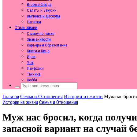
Вторые блюда
Салаты и Закуски
Выпечка и Десерты
Напитки
Стиль жизни
С миру по нитке
Знаменитости
Карьера и Образование
Книги и Кино
Идеи
Уют
Лайфхаки
Техника
Хобби
Search
for:
Главная
Семья и Отношения
Истории из жизни
Муж нас бросил
Истории из жизни
Семья и Отношения
Муж нас бросил, когда получ
запасной вариант на случай б