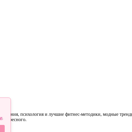
 отношения, психология и лучшие фитнес-методики, модные трен
и
.
 интересного.