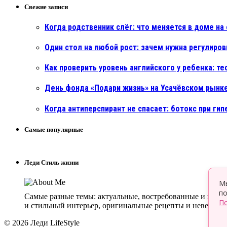
Свежие записи
Когда родственник слёг: что меняется в доме н
Один стол на любой рост: зачем нужна регулиро
Как проверить уровень английского у ребенка: т
День фонда «Подари жизнь» на Усачёвском рынке
Когда антиперспирант не спасает: ботокс при ги
Самые популярные
Леди Стиль жизни
Мы
по
Самые разные темы: актуальные, востребованные и интер
По
и стильный интерьер, оригинальные рецепты и невероятны
© 2026 Леди LifeStyle