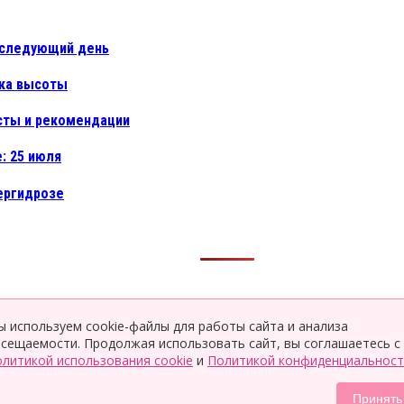
а следующий день
вка высоты
есты и рекомендации
: 25 июля
пергидрозе
 используем cookie-файлы для работы сайта и анализа
сещаемости. Продолжая использовать сайт, вы соглашаетесь с
есные статьи, секреты красоты и здоровья, здоровье ребёнка и
литикой использования cookie
и
Политикой конфиденциальност
е факты — всё для того, чтобы ты была в курсе всего нового и
Принять