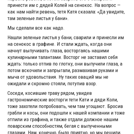
принести им с дядей Колей на сенокос. На вопрос —
как нам найти ревень, тетя Катя сказала: «Да увидите,
там зеленые листья у бани».
Мы сделали все как надо.
Нашли зеленые листья у бани, сварили и принесли им
на сенокос в графине. И стали ждать, когда они
начнут выпучивать глаза, восторгаясь нашими
кулинарными талантами. Восторг не заставил себя
ждать: только отпив по глотку, они выпучили глаза, а
потом вскочили и запрыгали, размахивая руками и
мыча от удовольствия. Ну таких оваций мы не
ожидали и скромно стояли, потупив взор.
Соседи, косившие траву рядом, увидев
гастрономические восторги тети Кати и дяди Коли,
тоже захотели попробовать, чем там угощают. Бросив
грабли и косы, они подошли к нашей компании и тоже
отпили из графина, и также отдали должное нашим
поварским способностям, бегая с выпученными
глазами. Нам, конечно, было приятно, но мы решили,