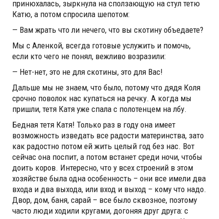
принюхалась, зыркнула на сползающую на стул тетю
Катю, а потом спросила шепотом:
— Вам жрать что ли нечего, что вы скотину объедаете?
Мы с Аленкой, всегда готовые услужить и помочь,
если кто чего не понял, вежливо возразили:
— Нет-нет, это не для скотины, это для Вас!
Дальше мы не знаем, что было, потому что дядя Коля
срочно поволок нас купаться на речку. А когда мы
пришли, тетя Катя уже спала с полотенцем на лбу.
Бедная тетя Катя! Только раз в году она имеет
возможность изведать все радости материнства, зато
как радостно потом ей жить целый год без нас. Вот
сейчас она поспит, а потом встанет среди ночи, чтобы
доить коров. Интересно, что у всех строений в этом
хозяйстве была одна особенность – они все имели два
входа и два выхода, или вход и выход – кому что надо.
Двор, дом, баня, сарай – все было сквозное, поэтому
часто люди ходили кругами, догоняя друг друга: с