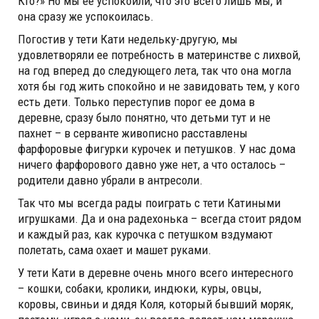
Кто?» Но мы ее успокоили, что это всего лишь мы, и
она сразу же успокоилась.
Погостив у тети Кати недельку-другую, мы
удовлетворяли ее потребность в материнстве с лихвой,
на год вперед до следующего лета, так что она могла
хотя бы год жить спокойно и не завидовать тем, у кого
есть дети. Только переступив порог ее дома в
деревне, сразу было понятно, что детьми тут и не
пахнет – в серванте живописно расставлены
фарфоровые фигурки курочек и петушков. У нас дома
ничего фарфорового давно уже нет, а что осталось –
родители давно убрали в антресоли.
Так что мы всегда рады поиграть с тети Катиными
игрушками. Да и она радехонька – всегда стоит рядом
и каждый раз, как курочка с петушком вздумают
полетать, сама охает и машет руками.
У тети Кати в деревне очень много всего интересного
– кошки, собаки, кролики, индюки, куры, овцы,
коровы, свиньи и дядя Коля, который бывший моряк,