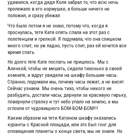
удивился, когда дядя Коля забрал то, что всю ночь
пролежало в его кормушке, а больше ничего не
положил, и сразу убежал.
Что было потом я не знаю, потому что, когда я
проснулась, тетя Катя опять спала на этот раз с
полотенцем и грелкой. Я подумала, что она слишком
много спит, но уж ладно, пусть спит, раз ей хочется все
время спать.
Но долго тете Кате поспать не пришлось. Мы с
Аленкой, чтобы не мешать, сидели тихонько в своей
комнате, и вдруг увидели на шкафу большие часы.
Странно, подумали мы, почему часы лежат, а не висят.
Сейчас узнаем. Мы очень тихо, чтобы никого не
разбудить, достали часы, дернули за красивую гирьку,
повернули стрелку и тут небо упало на землю, а мы
оглохли от чудовищного БОМ-БОМ-БОМ!!!
Каким образом на тети Катином шкафу оказались
куранты с Красной площади, или это был гонг для
оповещения планеты о конце света, мы не знали. Но