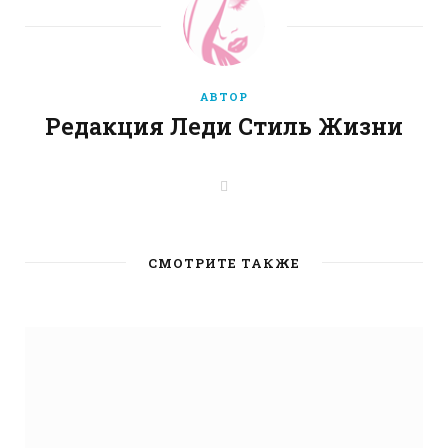
АВТОР
Редакция Леди Стиль Жизни
W
e
b
s
i
t
СМОТРИТЕ ТАКЖЕ
e