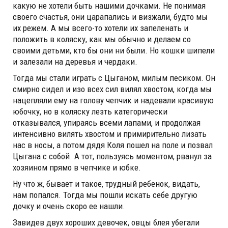
какую не хотели быть нашими дочками. Не понимая
своего счастья, они царапались и визжали, будто мы
их режем. А мы всего-то хотели их запеленать и
положить в коляску, как мы обычно и делаем со
своими детьми, кто бы они ни были. Но кошки шипели
и залезали на деревья и чердаки.
Тогда мы стали играть с Цыганом, милым песиком. Он
смирно сидел и изо всех сил вилял хвостом, когда мы
нацепляли ему на голову чепчик и надевали красивую
юбочку, но в коляску лезть категорически
отказывался, упираясь всеми лапами, и продолжая
интенсивно вилять хвостом и примирительно лизать
нас в носы, а потом дядя Коля пошел на поле и позвал
Цыгана с собой. А тот, пользуясь моментом, рванул за
хозяином прямо в чепчике и юбке.
Ну что ж, бывает и такое, трудный ребенок, видать,
нам попался. Тогда мы пошли искать себе другую
дочку и очень скоро ее нашли.
Завидев двух хороших девочек, овцы блея убегали