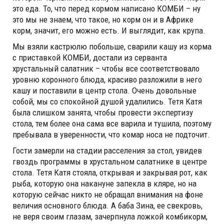
это еда. То, что перед кормом написано КОМБИ – ну
это мы не знаем, что такое, но корм он и в Африке
корм, значит, его можно есть. И выглядит, как крупа.
Мы взяли кастрюлю побольше, сварили кашу из корма
с приставкой КОМБИ, достали из серванта
хрустальный салатник – чтобы все соответствовало
уровню коронного блюда, красиво разложили в него
кашу и поставили в центр стола. Очень довольные
собой, мы со спокойной душой удалились. Тетя Катя
была слишком занята, чтобы провести экспертизу
стола, тем более она сама все варила и тушила, поэтому
пребывала в уверенности, что комар носа не подточит.
Гости замерли на стадии расселения за стол, увидев
гвоздь программы в хрустальном салатнике в центре
стола. Тетя Катя стояла, открывая и закрывая рот, как
рыба, которую она накануне запекла в кляре, но на
которую сейчас никто не обращал внимания на фоне
величия основного блюда. А баба Зина, ее свекровь,
не веря своим глазам, зачерпнула ложкой комбикорм,