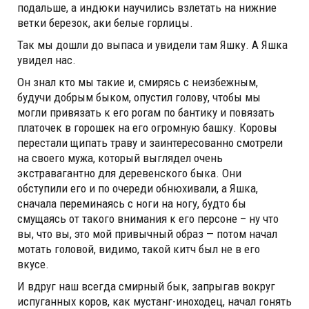
подальше, а индюки научились взлетать на нижние
ветки березок, аки белые горлицы.
Так мы дошли до выпаса и увидели там Яшку. А Яшка
увидел нас.
Он знал кто мы такие и, смирясь с неизбежным,
будучи добрым быком, опустил голову, чтобы мы
могли привязать к его рогам по бантику и повязать
платочек в горошек на его огромную башку. Коровы
перестали щипать траву и заинтересованно смотрели
на своего мужа, который выглядел очень
экстравагантно для деревенского быка. Они
обступили его и по очереди обнюхивали, а Яшка,
сначала переминаясь с ноги на ногу, будто бы
смущаясь от такого внимания к его персоне – ну что
вы, что вы, это мой привычный образ — потом начал
мотать головой, видимо, такой китч был не в его
вкусе.
И вдруг наш всегда смирный бык, запрыгав вокруг
испуганных коров, как мустанг-иноходец, начал гонять