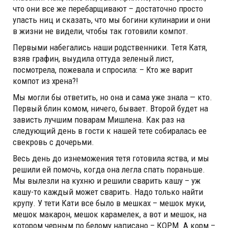
что они все же перебарщивают – достаточно просто
упасть ниц и сказать, что мы богини кулинарии и они
в жизни не видели, чтобы так готовили компот.
Первыми набегались наши родственники. Тетя Катя,
взяв графин, выудила оттуда зеленый лист,
посмотрела, пожевала и спросила: – Кто же варит
компот из хрена?!
Мы могли бы ответить, но она и сама уже знала — кто.
Первый блин комом, ничего, бывает. Второй будет на
зависть лучшим поварам Мишлена. Как раз на
следующий день в гости к нашей тете собиралась ее
свекровь с дочерьми.
Весь день до изнеможения тетя готовила яства, и мы
решили ей помочь, когда она легла спать пораньше.
Мы вылезли на кухню и решили сварить кашу – уж
кашу-то каждый может сварить. Надо только найти
крупу. У тети Кати все было в мешках – мешок муки,
мешок макарон, мешок карамелек, а вот и мешок, на
котором черным по белому написано – КОРМ. А корм –