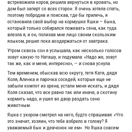
встревожила коров, решила вернуться в кровать, но
дом был заперт со всех сторон. Я очень хотела спать,
поэтому побродив и поискав, где бы прилечь, я
остановила свой выбор на кормушке Яшки — быка,
который только собирался пожевать сена, как туда
влезла я, и он, полизав мне лицо своим скользким
языком, решил пока воздержаться от завтрака.
Утром сквозь сон я услышала, как несколько голосов
зовут какую-то Наташу, и подумала: «Надо же, зовут
так же, как и меня, интересно», — и снова уснула.
Тем временем, обыскав всю округу, тетя Катя, дядя
Коля, Аленка и парочка соседей, которые еще не
забыли компот из хрена, устали меня искать, и дядя
Коля сказал, что все равно так или иначе, а скотину
кормить надо, и ушел во двор раздать сено
животным.
Яшка с укором смотрел на него, будто спрашивая: «Что
это значит, хозяин, что тебе взбрело в голову? Я
уважаемый бык и девчонок не ем». Но Яшка совсем