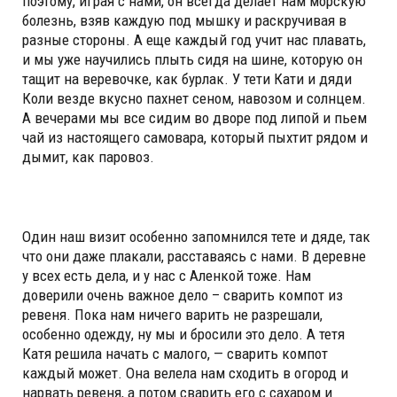
поэтому, играя с нами, он всегда делает нам морскую
болезнь, взяв каждую под мышку и раскручивая в
разные стороны. А еще каждый год учит нас плавать,
и мы уже научились плыть сидя на шине, которую он
тащит на веревочке, как бурлак. У тети Кати и дяди
Коли везде вкусно пахнет сеном, навозом и солнцем.
А вечерами мы все сидим во дворе под липой и пьем
чай из настоящего самовара, который пыхтит рядом и
дымит, как паровоз.
Один наш визит особенно запомнился тете и дяде, так
что они даже плакали, расставаясь с нами. В деревне
у всех есть дела, и у нас с Аленкой тоже. Нам
доверили очень важное дело – сварить компот из
ревеня. Пока нам ничего варить не разрешали,
особенно одежду, ну мы и бросили это дело. А тетя
Катя решила начать с малого, — сварить компот
каждый может. Она велела нам сходить в огород и
нарвать ревеня, а потом сварить его с сахаром и