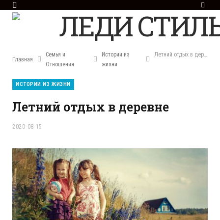
F
a
c
e
b
o
Семья и
Истории из
Летний отдых в деревне
Главная
o
Отношения
жизни
k
ИСТОРИИ ИЗ ЖИЗНИ
Летний отдых в деревне
2020-08-15