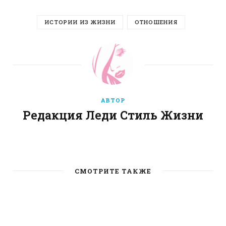
ИСТОРИИ ИЗ ЖИЗНИ
ОТНОШЕНИЯ
АВТОР
Редакция Леди Стиль Жизни
W
e
b
СМОТРИТЕ ТАКЖЕ
s
i
t
e