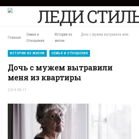
F
a
c
e
b
Семья и
Истории из
Дочь с мужем вытравили меня из квартиры
Главная
o
Отношения
жизни
o
k
ИСТОРИИ ИЗ ЖИЗНИ
СЕМЬЯ И ОТНОШЕНИЯ
Дочь с мужем вытравили
меня из квартиры
2019-09-11