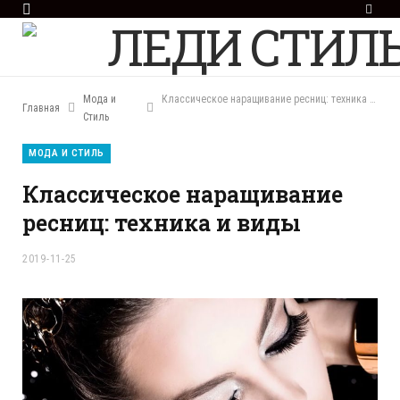
F
a
c
e
b
o
Мода и
Классическое наращивание ресниц: техника и виды
Главная
o
Стиль
k
МОДА И СТИЛЬ
Классическое наращивание
ресниц: техника и виды
2019-11-25