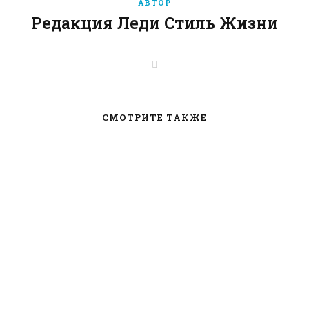
АВТОР
Редакция Леди Стиль Жизни
W
e
b
s
i
t
СМОТРИТЕ ТАКЖЕ
e