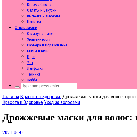
Вторые блюда
Салаты и Закуски
Выпечка и Десерты
Напитки
Стиль жизни
С миру по нитке
Знаменитости
Карьера и Образование
Книги и Кино
Идеи
Уют
Лайфхаки
Техника
Хобби
Search
for:
Главная
Красота и Здоровье
Дрожжевые маски для волос: прост
Красота и Здоровье
Уход за волосами
Дрожжевые маски для волос: 
2021-06-01