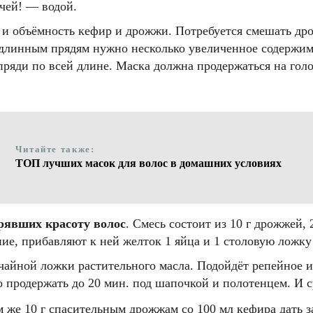
ячей! — водой.
 и объёмность кефир и дрожжи. Потребуется смешать др
, длинным прядям нужно несколько увеличенное содержим
пряди по всей длине. Маска должна продержаться на голов
Читайте также:
ТОП лучших масок для волос в домашних условиях
ерявших красоту волос
. Смесь состоит из 10 г дрожжей,
ие, прибавляют к ней желток 1 яйца и 1 столовую ложку
айной ложки растительного масла. Подойдёт репейное и
 продержать до 20 мин. под шапочкой и полотенцем. И с
 же 10 г спасительным дрожжам со 100 мл кефира дать за