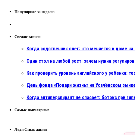
Популярное за неделю
Свежие записи
Когда родственник слёг: что меняется в доме н
Один стол на любой рост: зачем нужна регулиро
Как проверить уровень английского у ребенка: т
День фонда «Подари жизнь» на Усачёвском рынке
Когда антиперспирант не спасает: ботокс при ги
Самые популярные
Леди Стиль жизни