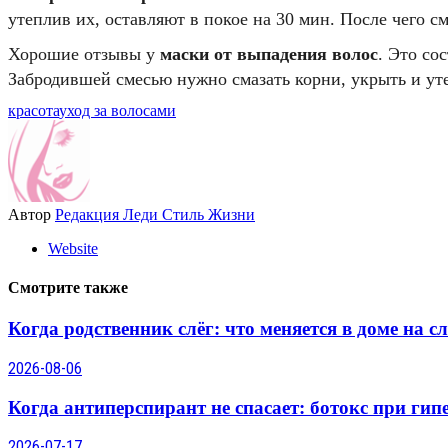
утеплив их, оставляют в покое на 30 мин. После чего с
Хорошие отзывы у
маски от выпадения волос
. Это со
Забродившей смесью нужно смазать корни, укрыть и ут
красота
уход за волосами
Автор
Редакция Леди Стиль Жизни
Website
Смотрите также
Когда родственник слёг: что меняется в доме на 
2026-08-06
Когда антиперспирант не спасает: ботокс при гип
2026-07-17