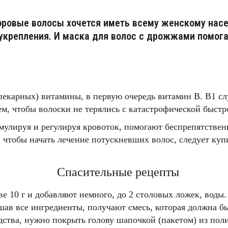
ровые волосы хочется иметь всему женскому насе
 укрепления. И маска для волос с дрожжами помог
пекарных) витамины, в первую очередь витамин В. В1 сл
м, чтобы волоски не терялись с катастрофической быстро
мулируя и регулируя кровоток, помогают беспрепятствен
о, чтобы начать лечение потускневших волос, следует к
Спасительные рецепты
е 10 г и добавляют немного, до 2 столовых ложек, воды.
ав все ингредиенты, получают смесь, которая должна бы
ства, нужно покрыть голову шапочкой (пакетом) из поли