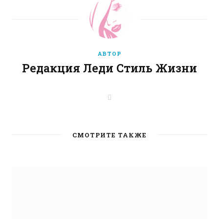
АВТОР
Редакция Леди Стиль Жизни
W
e
b
s
i
t
СМОТРИТЕ ТАКЖЕ
e