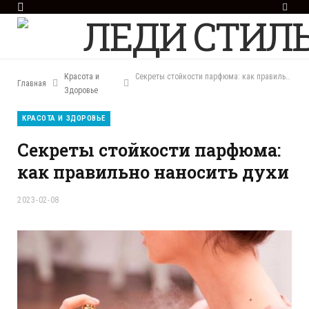
F
a
c
e
b
o
Красота и
Секреты стойкости парфюма: как правильно наносить духи
Главная
o
Здоровье
k
КРАСОТА И ЗДОРОВЬЕ
Секреты стойкости парфюма:
как правильно наносить духи
2023-02-08