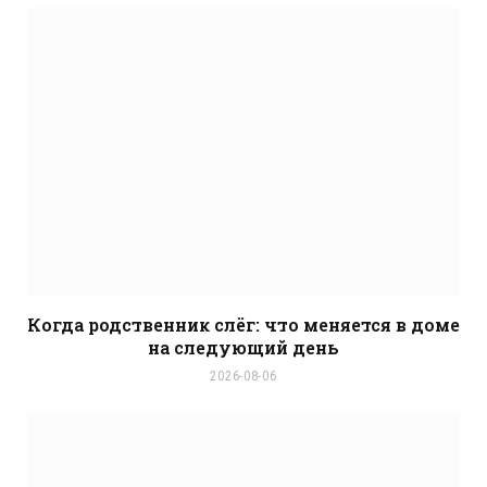
t
e
Когда родственник слёг: что меняется в доме
на следующий день
2026-08-06