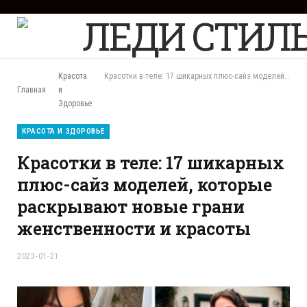
F
a
c
e
b
Красота
Красотки в теле: 17 шикарных плюс-сайз моделей, которые раскрывают новые грани женственности и красоты
o
Главная
и
o
Здоровье
k
КРАСОТА И ЗДОРОВЬЕ
Красотки в теле: 17 шикарных
плюс-сайз моделей, которые
раскрывают новые грани
женственности и красоты
2023-01-21