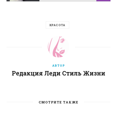
КРАСОТА
АВТОР
Редакция Леди Стиль Жизни
W
e
b
СМОТРИТЕ ТАКЖЕ
s
i