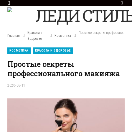
F
a
c
e
b
o
Красота и
Простые секреты профессионального макияжа
Главная
Косметика
o
Здоровье
k
КОСМЕТИКА
КРАСОТА И ЗДОРОВЬЕ
Простые секреты
профессионального макияжа
2020-06-11