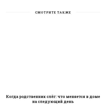
b
s
i
t
СМОТРИТЕ ТАКЖЕ
e
Когда родственник слёг: что меняется в доме
на следующий день