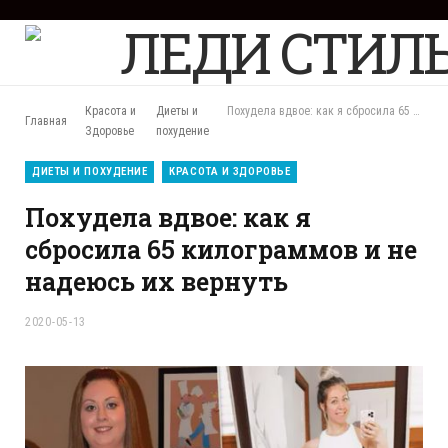
F
a
c
e
b
Красота и
Диеты и
Похудела вдвое: как я сбросила 65 килограммов и не надеюсь их вернуть
Главная
o
Здоровье
похудение
o
k
ДИЕТЫ И ПОХУДЕНИЕ
КРАСОТА И ЗДОРОВЬЕ
Похудела вдвое: как я
сбросила 65 килограммов и не
надеюсь их вернуть
2020-05-13