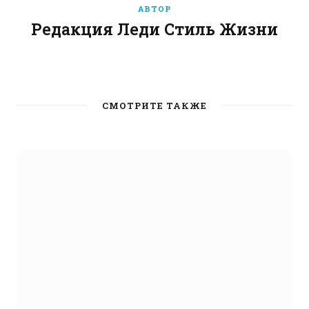
АВТОР
Редакция Леди Стиль Жизни
W
e
b
СМОТРИТЕ ТАКЖЕ
s
i
t
e