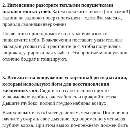
2.
Интенсивно разотрите теплыми подушечками
пальцев мочки ушей.
Затем положите теплые (это важно!
ладони на заднюю поверхность шеи – сделайте массаж,
проводя ладонями вверх-вниз.
После этого приподнимите во рту кончик языка и
пощекочите небо. В заключении поставьте указательные
пальцы в уголки губ и растяните рот, чтобы получилась
широкая, утрированная улыбка. Эти простые манипуляции
отлично бодрят и тонизируют.
3.
Возьмите на вооружение ускоренный ритм дыхания,
который используют йоги для восстановления
жизненных сил.
Сядьте в позу лотоса или просто
максимально удобно, расслабьтесь и прикройте глаза.
Дышите глубоко, полной грудью набирая воздух.
Выдох делайте чуть более длинным, чем вдох. Постепенно
начните ускорять свое дыхание, одновременно уменьшая
глубину вдоха. При этом выдох по-прежнему должен быть