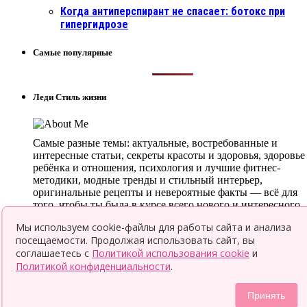
Когда антиперспирант не спасает: ботокс при
гипергидрозе
Самые популярные
Леди Стиль жизни
Самые разные темы: актуальные, востребованные и
интересные статьи, секреты красоты и здоровья, здоровье
ребёнка и отношения, психология и лучшие фитнес-
методики, модные тренды и стильный интерьер,
оригинальные рецепты и невероятные факты — всё для
того, чтобы ты была в курсе всего нового и интересного.
Мы используем cookie-файлы для работы сайта и анализа
© 2026 Леди LifeStyle
посещаемости. Продолжая использовать сайт, вы
Top
соглашаетесь с
Политикой использования cookie
и
Политикой конфиденциальности
.
Принять