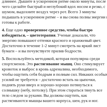
длиннее. Дышите в ускоренном ритме около минуты, после
чего сделайте быстрый и неглубокий вдох носом и резко, с
шумом, выдохните воздух через рот. Всего 3 минуты
подышать в ускоренном ритме – и вы снова полны энергии 
готовы к работе.
4.
Еще одно
проверенное средство, чтобы быстро
взбодриться, – цветотерапия
. Ученые доказали, что
энергию повышают оттенки красного и оранжевый цвет.
Достаточно в течение 1-2 минут смотреть на яркий лист
бумаги – и вы почувствуете прилив бодрости.
5.
Воспользуйтесь методикой, которая популярна среди
спортсменов. Это
растягивание мышц
. Оно стимулирует
кровоток и выброс в кровь адреналина, необходимого,
чтобы ощутить себя бодрым и полным сил. Никаких особы
усилий не требуется – достаточно встать на цыпочки,
поднять руки вверх и хорошо-хорошо потянуться к
солнышку (небу, потолку). При этом стараться тянуть все
тело следом за руками. Вы должны ощутить, как
растягиваются мышцы вашего корпуса, шеи, рук и ног.