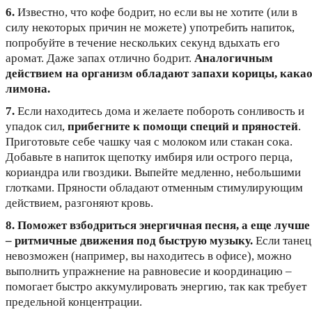
6.
Известно, что кофе бодрит, но если вы не хотите (или в
силу некоторых причин не можете) употребить напиток,
попробуйте в течение нескольких секунд вдыхать его
аромат. Даже запах отлично бодрит.
Аналогичным
действием на организм обладают запахи корицы, какао
лимона.
7.
Если находитесь дома и желаете побороть сонливость и
упадок сил,
прибегните к помощи специй и пряностей
.
Приготовьте себе чашку чая с молоком или стакан сока.
Добавьте в напиток щепотку имбиря или острого перца,
кориандра или гвоздики. Выпейте медленно, небольшими
глотками. Пряности обладают отменным стимулирующим
действием, разгоняют кровь.
8.
Поможет взбодриться энергичная песня, а еще лучше
– ритмичные движения под быструю музыку.
Если танец
невозможен (например, вы находитесь в офисе), можно
выполнить упражнение на равновесие и координацию –
помогает быстро аккумулировать энергию, так как требует
предельной концентрации.