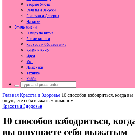
Вторые блюда
Салаты и Закуски
Выпечка и Десерты
Напитки
Стиль жизни
С миру по нитке
Знаменитости
Карьера и Образование
Книги и Кино
Идеи
Уют
Лайфхаки
Техника
Хобби
Search
for:
Главная
Красота и Здоровье
10 способов взбодриться, когда вы
ощущаете себя выжатым лимоном
Красота и Здоровье
10 способов взбодриться, когд
вы ощущаете себя выжатым