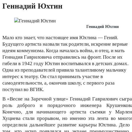
Геннадий Юхтин
Геннадий Юхтин
Мало кто знает, что настоящее имя Юхтина — Гений.
Будущего артиста назвали так родители, искренне верные
идеям коммунизма. Когда началась война, и отец, и мать
Геннадия Гавриловича отправились на фронт. После их
гибели в 1942 году Юхтин воспитывался в детских домах.
Одна из преподавателей привила талантливому мальчику
интерес к театру. Он стал принимать участие в
самодеятельности, а, окончив школу, с первого раза
поступил во ВГИК.
В «Весне на Заречной улице» Геннадий Гаврилович сыгра
роль доброго и порядочного инженера Крушенкова
Конечно, для начинающего артиста съемки у Марлен
Хуциева стали прорывом, но именно эта лента во много
определила дальнейшее развитие карьеры Юхтина. Дело 
том, что актер появлялся на экране преимущественно 