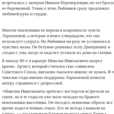
встречалась с актером Иваном Переверзевым, но тот броси
ее беременной. Узнав о этом, Рыбников сразу предложил
любимой руку и сердце.
Многие поклонники не верили в искренность чувств
Ларионовой, а неторые и вовсе утверждали, что она
использует супруга. Но Рыбников ни разу не усомнился в
чувствах жены. Он безумно ревновал Аллу Дмитриевну и
сходил с ума, когда та надолго уехжала из дома на съемки.
К началу 80-х в карьере Николая Николаевича назрел
кризис. Артист, который считался секс-символом
Советского Союза, внезапно оказался никому не нужен. В т
тяжелые годы именно поддержка Ларионовой помогла
актеру справиться с депрессией.
«Николая Николаевича зрители с восторгом встречали на
сцене, но в те годы он уже мало походил на бравого
монтажника-высотника. Он поседел, немножко обрюзг, все
время ходил в темных очках. Его не всегда узнавали на
улице», — рассказывала близкая подруга семьи Лариса