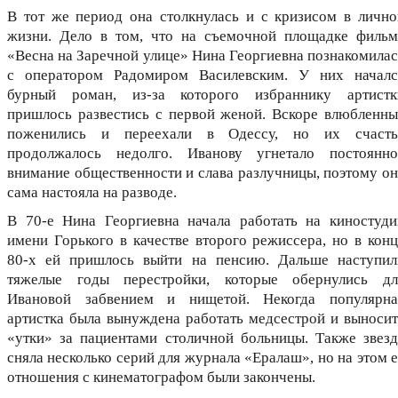
В тот же период она столкнулась и с кризисом в лично
жизни. Дело в том, что на съемочной площадке фильм
«Весна на Заречной улице» Нина Георгиевна познакомилас
с оператором Радомиром Василевским. У них началс
бурный роман, из-за которого избраннику артистк
пришлось развестись с первой женой. Вскоре влюбленны
поженились и переехали в Одессу, но их счасть
продолжалось недолго. Иванову угнетало постоянно
внимание общественности и слава разлучницы, поэтому он
сама настояла на разводе.
В 70-е Нина Георгиевна начала работать на киностуди
имени Горького в качестве второго режиссера, но в конц
80-х ей пришлось выйти на пенсию. Дальше наступил
тяжелые годы перестройки, которые обернулись дл
Ивановой забвением и нищетой. Некогда популярна
артистка была вынуждена работать медсестрой и выносит
«утки» за пациентами столичной больницы. Также звезд
сняла несколько серий для журнала «Ералаш», но на этом 
отношения с кинематографом были закончены.