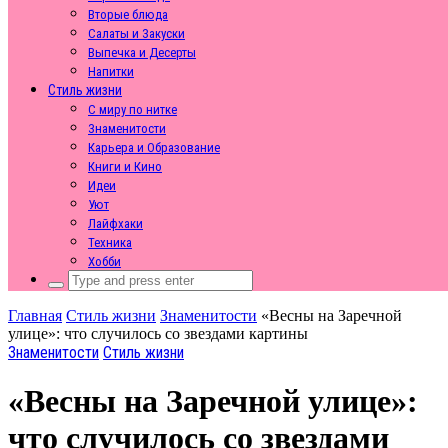
Вторые блюда
Салаты и Закуски
Выпечка и Десерты
Напитки
Стиль жизни
С миру по нитке
Знаменитости
Карьера и Образование
Книги и Кино
Идеи
Уют
Лайфхаки
Техника
Хобби
Search
for:
Главная
Стиль жизни
Знаменитости
«Весны на Заречной
улице»: что случилось со звездами картины
Знаменитости
Стиль жизни
«Весны на Заречной улице»:
что случилось со звездами