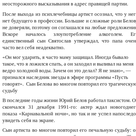
неосторожного высказывания в адрес правящей партии.
После выхода из психлечебницы артист осознал, что у нег
нет будущего в профессии. Большие и сложные роли Белов
не доверяли, поэтому он соглашался на любые предложения
Вскоре началось злоупотребление алкоголем. Ег
единственный сын Святослав утверждал, что папа очен
часто вел себя неадекватно.
«Он мог ударить, я часто маму защищал. Иногда бывало
такое, что я ложился спать, а он заходил и выливал на меня
ведро холодной воды. Зачем он это делал? Я не знаю», —
признался наследник звезды в эфире программы «Пусть
говорят». Сын Белова во многом повторил его трагическу
судьбу
В последние годы жизни Юрий Белов работал таксистом. О
скончался 31 декабря 1991-го: актер ждал новогоднег
показа «Карнавальной ночи», но так и не успел напоследо
увидеть себя на экране.
Сын артиста во многом повторил его печальную судьбу: о