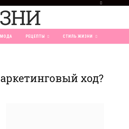
F
a
c
e
b
o
МОДА
РЕЦЕПТЫ
СТИЛЬ ЖИЗНИ
o
k
маркетинговый ход?