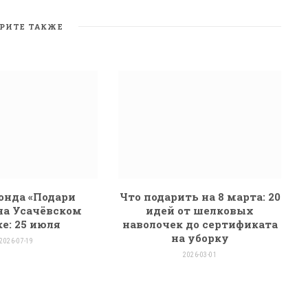
s
i
t
РИТЕ ТАКЖЕ
e
онда «Подари
Что подарить на 8 марта: 20
на Усачёвском
идей от шелковых
е: 25 июля
наволочек до сертификата
на уборку
2026-07-19
2026-03-01