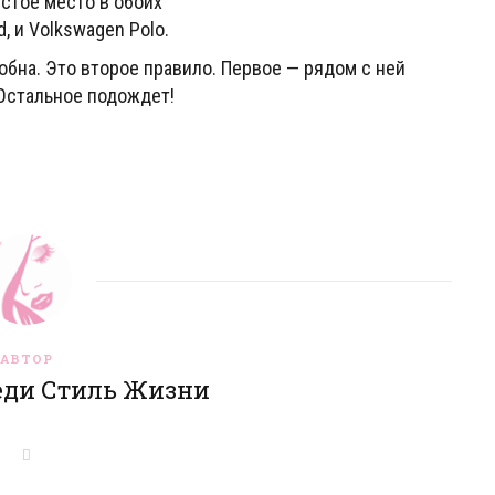
естое место в обоих
 и Volkswagen Polo.
бна. Это второе правило. Первое — рядом с ней
 Остальное подождет!
АВТОР
еди Стиль Жизни
W
e
b