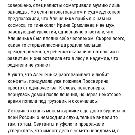
совершено, специалисты осматривали мумию лишь
однажды. Но если патологоанатом и судмедэксперт
предположили, что Алешенька прибыл к нам из
космоса, то гинеколог Ирина Ермолаева и ее муж,
заведующий урологии, однозначно ответили, что
Алешенька был вполне себе человеком. Скорее всего,
какая-то старшеклассница родила малыша
преждевременно, у ребенка оказались патологии в
развитии, и она оставила его в лесу в надежде, что
родители не узнают.
А уж то, что Алешенька разговаривает и любит
конфеты, придумала уже пожилая Просвирина —
просто от одиночества. К слову, пенсионерка
вернулась домой после лечения, но через некоторое
время попала под грузовик и скончалась.
История о кыштымском карлике еще долго бурлила по
всей России: о нем ходили слухи, тельце видели то
там, то там. Сектанты и уфологи продолжали
утверждать, что имеют дело с чем-то неведомым, с