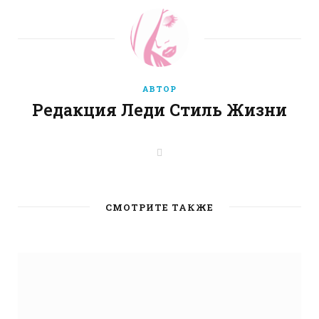
АВТОР
Редакция Леди Стиль Жизни
W
e
b
s
i
t
СМОТРИТЕ ТАКЖЕ
e