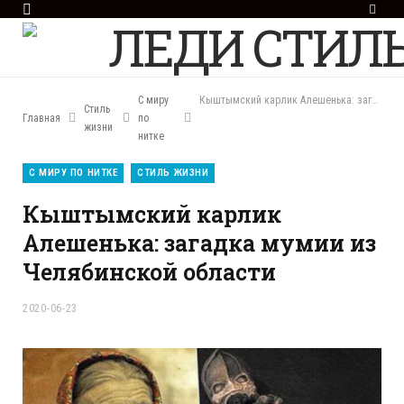
F
a
c
e
b
o
С миру
Кыштымский карлик Алешенька: загадка мумии из Челябинской области
Стиль
o
Главная
по
жизни
k
нитке
С МИРУ ПО НИТКЕ
СТИЛЬ ЖИЗНИ
Кыштымский карлик
Алешенька: загадка мумии из
Челябинской области
2020-06-23