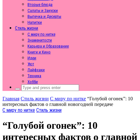
Вторые блюда
Салаты и Закуски
Выпечка и Десерты
Напитки
Стиль жизни
С миру по нитке
Знаменитости
Карьера и Образование
Книги и Кино
Идеи
Уют
Лайфхаки
Техника
Хобби
Search
for:
Главная
Стиль жизни
С миру по нитке
“Голубой огонек”: 10
интересных фактов о главной новогодней передаче
С миру по нитке
Стиль жизни
“Голубой огонек”: 10
интересных фактов о главной