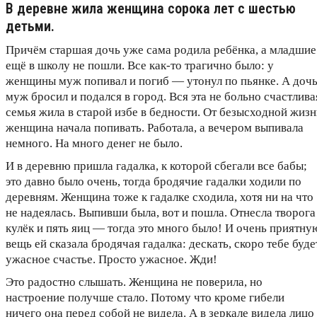
В деревне жила женщина сорока лет с шестью
детьми.
Причём старшая дочь уже сама родила ребёнка, а младшие
ещё в школу не пошли. Все как-то трагично было: у
женщины муж попивал и погиб — утонул по пьянке. А доч
муж бросил и подался в город. Вся эта не больно счастлива
семья жила в старой избе в бедности. От безысходной жиз
женщина начала попивать. Работала, а вечером выпивала
немного. На много денег не было.
И в деревню пришла гадалка, к которой сбегали все бабы;
это давно было очень, тогда бродячие гадалки ходили по
деревням. Женщина тоже к гадалке сходила, хотя ни на что
не надеялась. Выпивши была, вот и пошла. Отнесла творога
кулёк и пять яиц — тогда это много было! И очень приятну
вещь ей сказала бродячая гадалка: дескать, скоро тебе буде
ужасное счастье. Просто ужасное. Жди!
Это радостно слышать. Женщина не поверила, но
настроение получше стало. Потому что кроме гибели
ничего она перед собой не видела. А в зеркале видела лицо