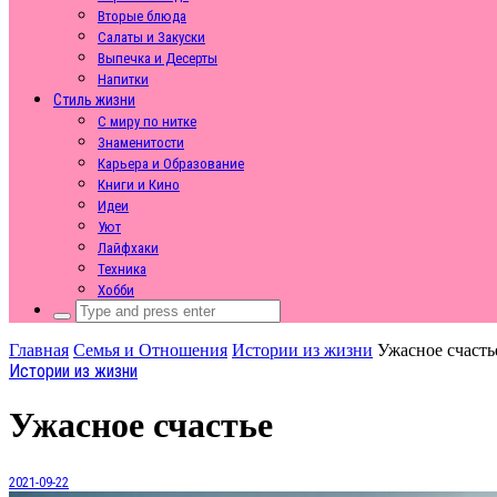
Вторые блюда
Салаты и Закуски
Выпечка и Десерты
Напитки
Стиль жизни
С миру по нитке
Знаменитости
Карьера и Образование
Книги и Кино
Идеи
Уют
Лайфхаки
Техника
Хобби
Search
for:
Главная
Семья и Отношения
Истории из жизни
Ужасное счасть
Истории из жизни
Ужасное счастье
2021-09-22