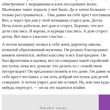
обветренное с морщинами и клок поседевших волос.
Маленькое такое зеркало у неё было. Да и зачем большое 
только расстраиваться… Она давно на себе крест поставила
Вот, а через три дня у этой женщины сгорел дом. Дотла.
Печь плохо работала, вот дом и сгорел. Хорошо, что все
дети спаслись. И корова, и курицы спаслись. А дом сгорел
дотла. Вот вам и ужасное счастье…
А потом женщину позвал к себе жить директор школы,
пожилой образованный мужчина. Он разных благородных
книжек начитался, любил классику и все благородное. Он
был фронтовик и вдовец; вот он совершил такой геройский
поступок, пока все думали: что делать-то с семейством
погорельцев? Он предложил пожить в его доме. Он давно н
себе крест поставил, а так хоть добрый поступок для детей
совершит. А потом умрет, дом им оставит. Ну, или они куда
нибудь переедут, — он на это надеялся втайне.
Читайте также: