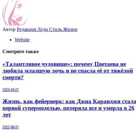
Автор
Редакция Леди Стиль Жизни
Website
Смотрите также
«Талантливое чудовище»: почему Цветаева не
любила младшую дочь и не спасла её от тяжёлой
смерти?
2023-04-27
Жизнь, как фейерверк: как Джиа Каранджи стал
первой супермоделью, потеряла все и умерла в 26
лет
2022-08-31