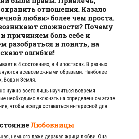
Они были правы. Привлечь,
сохранить отношения. Казало
ечной любви» более чем проста.
в возникают сложности? Почему
и причиняем боль себе и
м разобраться и понять, на
скают ошибки!
ает в 4 состояниях, в 4 ипостасях. В разных
именуются всевозможными образами. Наиболее
, Вода и Земля.
шно нужно всего лишь научиться вовремя
ние необходимо включать на определенном этапе
ния, чтобы всегда оставаться интересной для
остояние
Любовницы
ьная, немного даже дерзкая жрица любви. Она