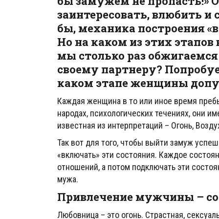
бы замужем не пропасть!» 
заинтересовать, влюбить и 
бы, механика построения «в
Но на каком из этих этапо
мы столько раз обжигаемся 
своему партнеру? Попробуе
каком этапе женщины допу
Каждая женщина в то или иное время пребыв
народах, психологических течениях, они 
известная из интерпретаций – Огонь, Воздух
Так вот для того, чтобы выйти замуж успе
«включать» эти состояния. Каждое состоя
отношений, а потом подключать эти состоя
мужа.
Привлечение мужчины – с
Любовница – это огонь. Страстная, сексуал