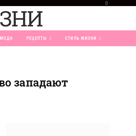
F
a
c
e
b
o
МОДА
РЕЦЕПТЫ
СТИЛЬ ЖИЗНИ
o
k
во западают