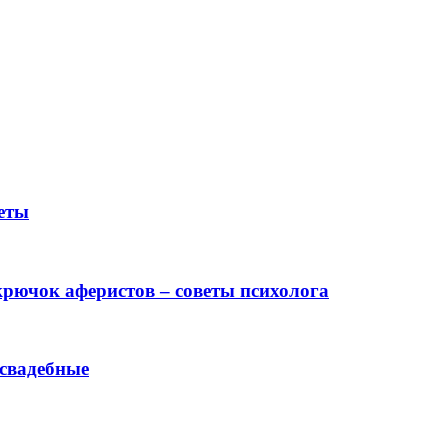
еты
 крючок аферистов – советы психолога
 свадебные