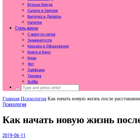
Вторые блюда
Салаты и Закуски
Выпечка и Десерты
Напитки
Стиль жизни
С миру по нитке
Знаменитости
Карьера и Образование
Книги и Кино
Идеи
Уют
Лайфхаки
Техника
Хобби
Search
for:
Главная
Психология
Как начать новую жизнь после расставани
Психология
Как начать новую жизнь после
2019-06-11