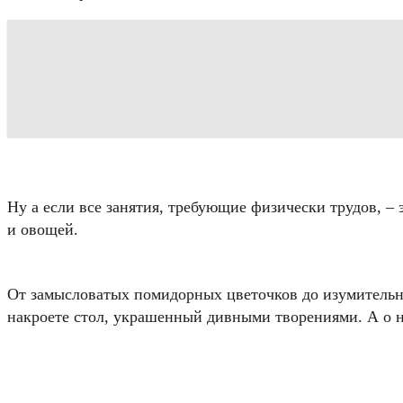
Ну а если все занятия, требующие физически трудов, – 
и овощей.
От замысловатых помидорных цветочков до изумительно
накроете стол, украшенный дивными творениями. А о не