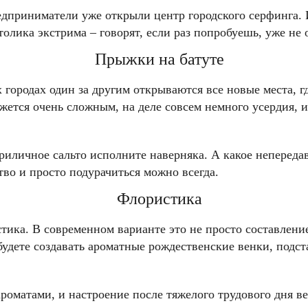
дприниматели уже открыли центр городского серфинга. И
толика экстрима – говорят, если раз попробуешь, уже не
Прыжки на батуте
 городах один за другим открываются все новые места, 
жется очень сложным, на деле совсем немного усердия, и
иличное сальто исполните наверняка. А какое непередав
тво и просто подурачиться можно всегда.
Флористика
ика. В современном варианте это не просто составление
удете создавать ароматные рождественские венки, подста
роматами, и настроение после тяжелого трудового дня ве