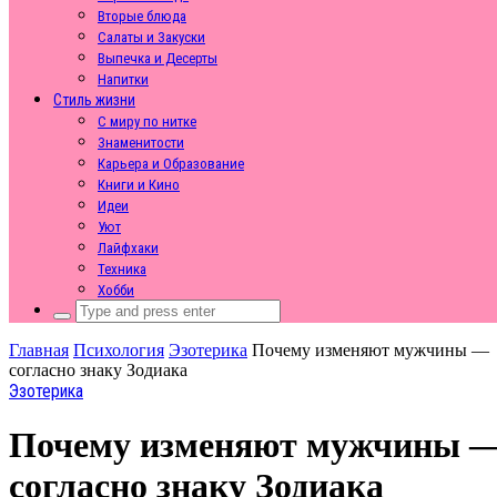
Вторые блюда
Салаты и Закуски
Выпечка и Десерты
Напитки
Стиль жизни
С миру по нитке
Знаменитости
Карьера и Образование
Книги и Кино
Идеи
Уют
Лайфхаки
Техника
Хобби
Search
for:
Главная
Психология
Эзотерика
Почему изменяют мужчины —
согласно знаку Зодиака
Эзотерика
Почему изменяют мужчины 
согласно знаку Зодиака