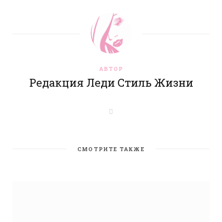
АВТОР
Редакция Леди Стиль Жизни
W
e
b
s
i
t
СМОТРИТЕ ТАКЖЕ
e