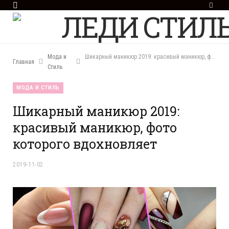
F
a
c
e
b
o
Мода и
Шикарный маникюр 2019: красивый маникюр, фото которого вдохновляет
Главная
o
Стиль
k
МОДА И СТИЛЬ
Шикарный маникюр 2019:
красивый маникюр, фото
которого вдохновляет
2019-11-02