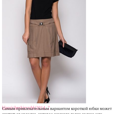
klassicheskie
yubki
2014_7
Самым привлекательным вариантом короткой юбки может