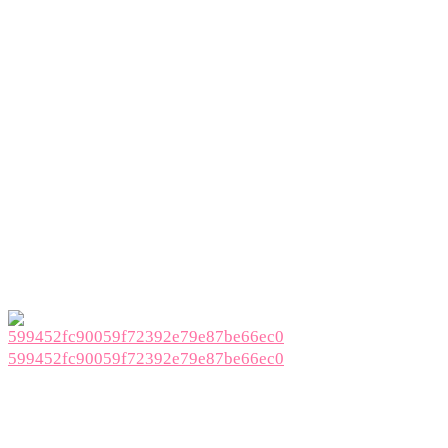
599452fc90059f72392e79e87be66ec0