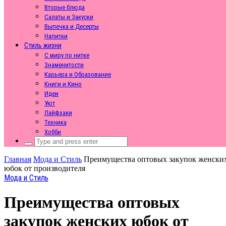
Вторые блюда
Салаты и Закуски
Выпечка и Десерты
Напитки
Стиль жизни
С миру по нитке
Знаменитости
Карьера и Образование
Книги и Кино
Идеи
Уют
Лайфхаки
Техника
Хобби
Search
for:
Главная
Мода и Стиль
Преимущества оптовых закупок женски
юбок от производителя
Мода и Стиль
Преимущества оптовых
закупок женских юбок от