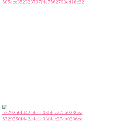
505ace352323707f4c7562703dd16c32
5329250f442c4e1c03f4cc27ab0236ea