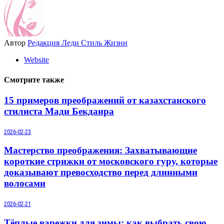
Автор
Редакция Леди Стиль Жизни
Website
Смотрите также
15 примеров преображений от казахстанского
стилиста Мади Бекдаира
2026-02-23
Мастерство преображения: Захватывающие
короткие стрижки от московского гуру, которые
доказывают превосходство перед длинными
волосами
2026-02-21
Тёплые варежки для зимы: как выбрать свою