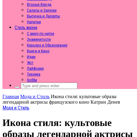
Вторые блюда
Салаты и Закуски
Выпечка и Десерты
Напитки
Стиль жизни
С миру по нитке
Знаменитости
Карьера и Образование
Книги и Кино
Идеи
Уют
Лайфхаки
Техника
Хобби
Search
for:
Главная
Мода и Стиль
Икона стиля: культовые образы
легендарной актрисы французского кино Катрин Денев
Мода и Стиль
Икона стиля: культовые
образы легендарной актрисы