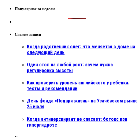
Популярное за неделю
Свежие записи
Когда родственник слёг: что меняется в доме на
следующий день
Один стол на любой рост: зачем нужна
регулировка высоты
Как проверить уровень английского у ребенка:
тесты и рекомендации
День фонда «Подари жизнь» на Усачёвском рынке
25 июля
Когда антиперспирант не спасает: ботокс при
гипергидрозе