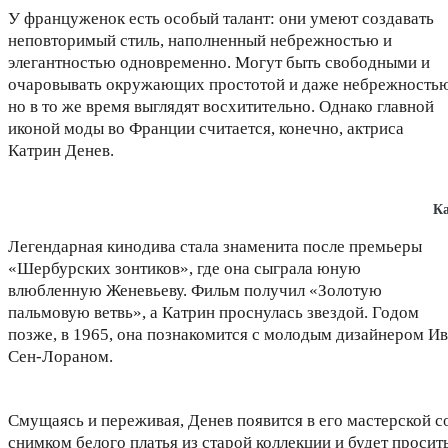
У француженок есть особый талант: они умеют создавать
неповторимый стиль, наполненный небрежностью и
элегантностью одновременно. Могут быть свободными и
очаровывать окружающих простотой и даже небрежностью
но в то же время выглядят восхитительно. Однако главной
иконой моды во Франции считается, конечно, актриса
Катрин Денев.
Ка
Легендарная кинодива стала знаменита после премьеры
«Шербурских зонтиков», где она сыграла юную
влюбленную Женевьеву. Фильм получил «Золотую
пальмовую ветвь», а Катрин проснулась звездой. Годом
позже, в 1965, она познакомится с молодым дизайнером Ив
Сен-Лораном.
Смущаясь и переживая, Денев появится в его мастерской с
снимком белого платья из старой коллекции и будет просит