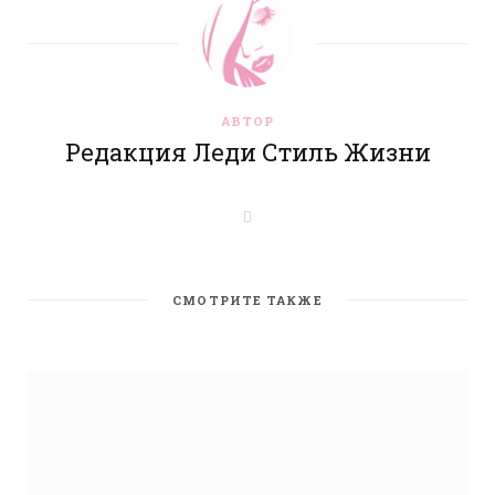
АВТОР
Редакция Леди Стиль Жизни
W
e
b
s
i
t
СМОТРИТЕ ТАКЖЕ
e