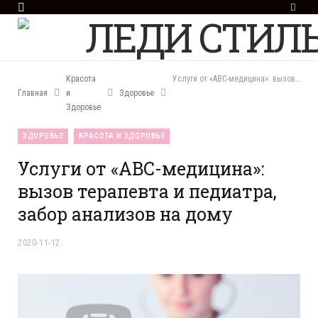
F
a
c
e
b
o
Красота
Услуги от «ABC-медицина»: вызов терапевта и педиатра, забор анализов на дому
o
Главная
и
Здоровье
k
Здоровье
ЗДОРОВЬЕ
КРАСОТА И ЗДОРОВЬЕ
Услуги от «ABC-медицина»:
вызов терапевта и педиатра,
забор анализов на дому
2020-11-12