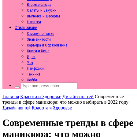
Вторые блюда
Салаты и Закуски
Выпечка и Десерты
Напитки
Стиль жизни
С миру по нитке
Знаменитости
Карьера и Образование
Книги и Кино
Идеи
Уют
Лайфхаки
Техника
Хобби
Search
for:
Главная
Красота и Здоровье
Дизайн ногтей
Современные
тренды в сфере маникюра: что можно выбирать в 2022 году
Дизайн ногтей
Красота и Здоровье
Современные тренды в сфере
маникюра: что можно