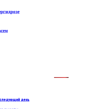
ергидрозе
всем
а следующий день