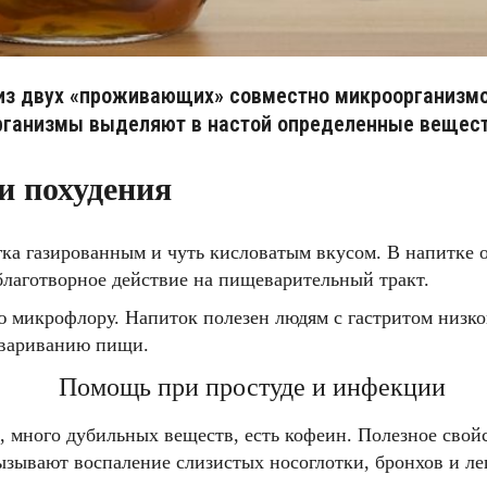
 из двух «проживающих» совместно микроорганизмо
оорганизмы выделяют в настой определенные вещес
и похудения
гка газированным и чуть кисловатым вкусом. В напитке 
благотворное действие на пищеварительный тракт.
 микрофлору. Напиток полезен людям с гастритом низко
евариванию пищи.
Помощь при простуде и инфекции
, много дубильных веществ, есть кофеин. Полезное свой
ызывают воспаление слизистых носоглотки, бронхов и ле