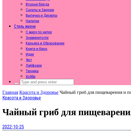
Вторые блюда
Салаты и Закуски
Выпечка и Десерты
Напитки
Стиль жизни
С миру по нитке
Знаменитости
Карьера и Образование
Книги и Кино
Идеи
Уют
Лайфхаки
Техника
Хобби
Search
for:
Главная
Красота и Здоровье
Чайный гриб для пищеварения и по
Красота и Здоровье
Чайный гриб для пищеварения
2022-10-25