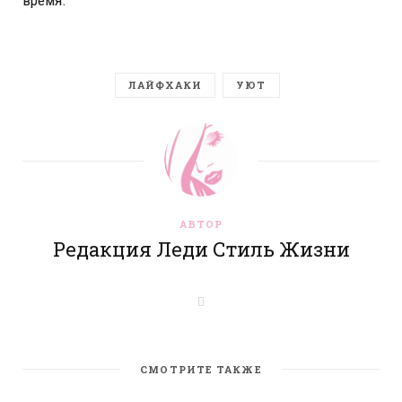
время.
ЛАЙФХАКИ
УЮТ
АВТОР
Редакция Леди Стиль Жизни
W
e
b
s
i
t
СМОТРИТЕ ТАКЖЕ
e