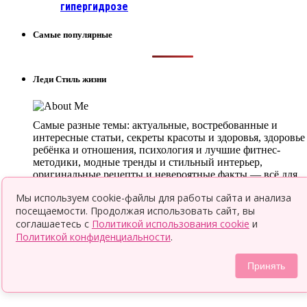
гипергидрозе
Самые популярные
Леди Стиль жизни
Самые разные темы: актуальные, востребованные и
интересные статьи, секреты красоты и здоровья, здоровье
ребёнка и отношения, психология и лучшие фитнес-
методики, модные тренды и стильный интерьер,
оригинальные рецепты и невероятные факты — всё для
того, чтобы ты была в курсе всего нового и интересного.
Мы используем cookie-файлы для работы сайта и анализа
посещаемости. Продолжая использовать сайт, вы
© 2026 Леди LifeStyle
соглашаетесь с
Политикой использования cookie
и
Top
Политикой конфиденциальности
.
Принять