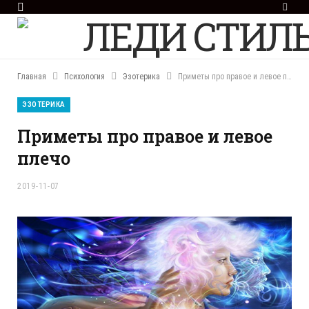
F
a
c
e
b
o
Главная
Психология
Эзотерика
Приметы про правое и левое плечо
o
k
ЭЗОТЕРИКА
Приметы про правое и левое
плечо
2019-11-07