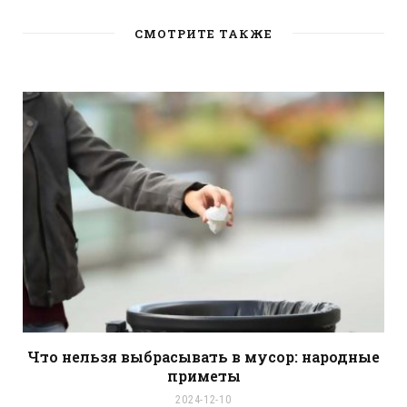
s
i
t
СМОТРИТЕ ТАКЖЕ
e
Что нельзя выбрасывать в мусор: народные
приметы
2024-12-10