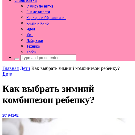
Стиль жизни
С миру по нитке
Знаменитости
Карьера и Образование
Книги и Кино
Идеи
Уют
Лайфхаки
Техника
Хобби
Search
for:
Главная
Дети
Как выбрать зимний комбинезон ребенку?
Дети
Как выбрать зимний
комбинезон ребенку?
2019-12-02