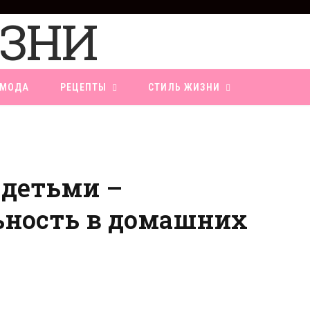
F
a
c
e
b
o
МОДА
РЕЦЕПТЫ
СТИЛЬ ЖИЗНИ
o
k
 детьми –
ьность в домашних