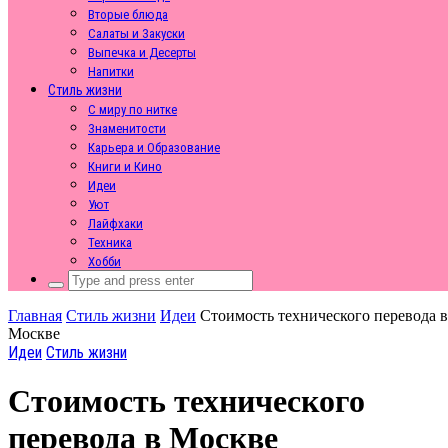
Вторые блюда
Салаты и Закуски
Выпечка и Десерты
Напитки
Стиль жизни
С миру по нитке
Знаменитости
Карьера и Образование
Книги и Кино
Идеи
Уют
Лайфхаки
Техника
Хобби
Search
for:
Главная
Стиль жизни
Идеи
Стоимость технического перевода в
Москве
Идеи
Стиль жизни
Стоимость технического
перевода в Москве