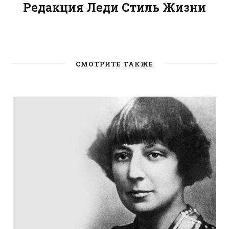
Редакция Леди Стиль Жизни
W
e
b
СМОТРИТЕ ТАКЖЕ
s
i
t
e