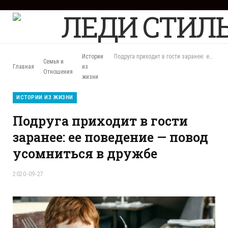
F
a
c
e
b
Истории
Подруга приходит в гости заранее: ее поведение — повод усомниться в дружбе
Семья и
o
Главная
из
Отношения
o
жизни
k
ИСТОРИИ ИЗ ЖИЗНИ
Подруга приходит в гости
заранее: ее поведение — повод
усомниться в дружбе
2020-09-27