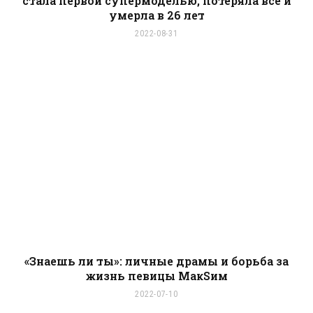
стала первой супермоделью, потеряла все и
умерла в 26 лет
2022-08-31
«Знаешь ли ты»: личные драмы и борьба за
жизнь певицы МакSим
2022-07-10