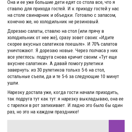
Она и ее уже большие дети едят со стола все, что я
ставлю для прихода гостей. И к приходу гостей у нас
на столе свинарник и объедки. Готовлю с запасом,
конечно же, но холодильник не резиновый.
Дорезаю салаты, ставлю на стол (или прячу в
холодильник от нее же), сразу зовет своих: «Идите
скорее вкусных салатиков поешьте». И 70% салатов
уничтожают. Я дорезаю новые. Через полчаса у них
все улеглось: подруга снова кричит своим: «Тут еще
вкуснее салатики». А давай помогу рулетики
завернуть: из 30 рулетиков только 5-6 на стол,
остальные съели, да и те 5-6 за следующие 10 минут
ушли.
Нарезку достала уже, когда гости начали приходить,
так подруга тут как тут: я нарезку выкладываю, она ее
с тарелки в рот запихивает. И ладно это было бы один
раз, но это на каждом празднике!