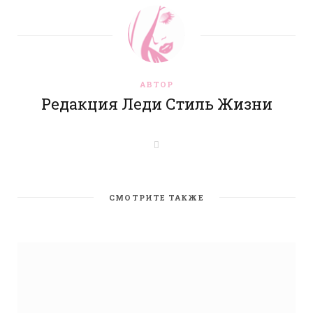
АВТОР
Редакция Леди Стиль Жизни
W
e
b
s
i
t
СМОТРИТЕ ТАКЖЕ
e