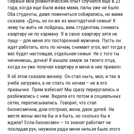
Первый мой романтический опыт случился еще в 23
года, когда еще была жива мама, папы уже не было.
Оба студенты, даже пожениться собирались, но мама
сказала: «Дочь, но он же из многодетной семьи! К
нему ты жить не пойдешь, вам, студентам, снимать
квартиру не по карману. Я в свою квартиру зятя не
пущу – для меня это посторонний мужчина. Пусть он
идет работать, хоть по ночам, снимает угол, вот тогда у
вас будет настоящая, отдельная семья. Не с того ты
начинаешь, дочка! Я вышла замуж за твоего отца,
когда он уже получил квартиру и меня в нее привел».
Я об этом сказала жениху. Он стал ныть, мол, и так в
учебе загружен, а не спать по ночам – не в его
привычке. Прям взбесил! Мы сразу переругались и
разбежались с ним. Видела его потом в социальных
сетях, переписывались. Говорит, что стал
бизнесменом, дом отстроил, жена, двое детей. На
месте жены могла бы и я быть, но сколько бы я
ждала? Если бизнесмен — то значит работает не
покладая рук, неужели ради меня нельзя было этого