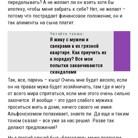
переделывать? А не желает ли он взять хотя бы
ипотеку, чтобы меня забрать к себе? Нет, не желает –
потому что пострадает финансовое положение, он и
так алименты на сына платит.
Читайте также:
Я живу с мужем и
свекрами в их грязной
квартире. Как приучить их
к порядку? Все мои
попытки заканчиваются
скандалами
Так, все, парень – кыш! Очень мне будет весело, если
он на правах мужа будет хозяйничать, там где я могу
от всего мира спрятаться, если мне этого очень сильно
захочется. И вообще – это удел слабого мужика:
проситься жить в доме, ничего своего не имея.
Альфонсизмом попахивает, знаете ли. Да еще и таким
тоном сказал – все уже за нас решил. Разве так
делают предложения?
Ну а третий случай был «благодаря» моим подругам.