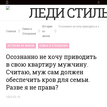
F
a
c
e
b
o
Истории
Осознанно не хочу приводить в свою квартиру мужчину. Считаю, муж сам должен обеспечить кров для семьи. Разве я не права?
Семья и
o
Главная
из
Отношения
k
жизни
ИСТОРИИ ИЗ ЖИЗНИ
СЕМЬЯ И ОТНОШЕНИЯ
Осознанно не хочу приводить
в свою квартиру мужчину.
Считаю, муж сам должен
обеспечить кров для семьи.
Разве я не права?
2020-02-16