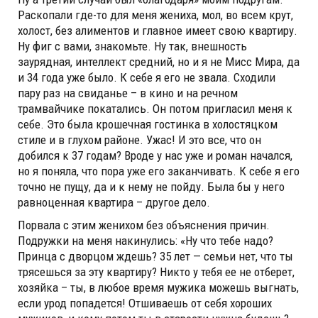
Раскопали где-то для меня жениха, мол, во всем крут,
холост, без алиментов и главное имеет свою квартиру.
Ну фиг с вами, знакомьте. Ну так, внешность
заурядная, интеллект средний, но и я не Мисс Мира, да
и 34 года уже было. К себе я его не звала. Сходили
пару раз на свиданье – в кино и на речном
трамвайчике покатались. Он потом пригласил меня к
себе. Это была крошечная гостинка в холостяцком
стиле и в глухом районе. Ужас! И это все, что он
добился к 37 годам? Вроде у нас уже и роман начался,
но я поняла, что пора уже его заканчивать. К себе я его
точно не пущу, да и к нему не пойду. Была бы у него
равноценная квартира – другое дело.
Порвала с этим женихом без объяснения причин.
Подружки на меня накинулись: «Ну что тебе надо?
Принца с дворцом ждешь? 35 лет — семьи нет, что ты
трясешься за эту квартиру? Никто у тебя ее не отберет,
хозяйка – ты, в любое время мужика можешь выгнать,
если урод попадется! Отшиваешь от себя хороших