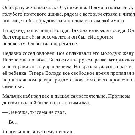
Она сразу же заплакала. От унижения. Прямо в подъезде, у
голубого почтового ящика, рядом с которым стояла и чита
письмо, чтобы обрадоваться теплым словам любимого.
В подъезд зашел дядя Володя. Так она называла соседа. Он
был старше её на восемь лет, и он был ей дорогим
человеком. Он всегда оберегал её.
Недавно сосед овдовел. Все оплакивали его молодую жену.
Нелепо она погибла. Была сама за рулем, резко затормозил
и не справилась с управлением. Но врачам удалось спасти
её ребенка. Теперь Володя все свободное время пропадал в
перинатальном центре, рядом с кювезом своего крошечног
сынишки.
Мальчик набирал вес и дышал самостоятельно. Прогнозы
детских врачей были полны оптимизма.
— Леночка, ты сама не своя.
— Вот.
Леночка протянула ему письмо.