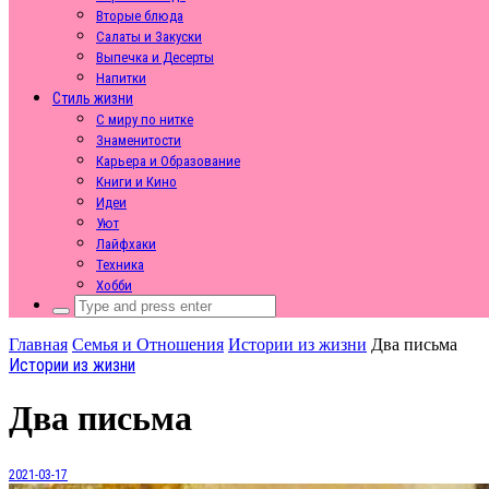
Вторые блюда
Салаты и Закуски
Выпечка и Десерты
Напитки
Стиль жизни
С миру по нитке
Знаменитости
Карьера и Образование
Книги и Кино
Идеи
Уют
Лайфхаки
Техника
Хобби
Search
for:
Главная
Семья и Отношения
Истории из жизни
Два письма
Истории из жизни
Два письма
2021-03-17