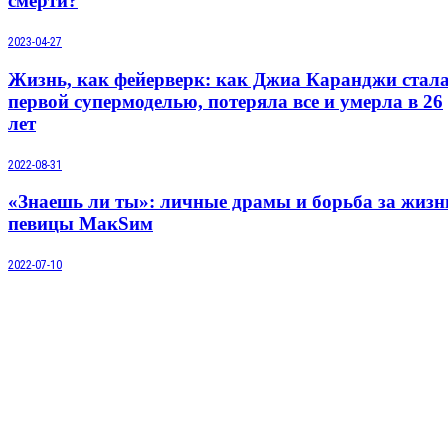
смерти?
2023-04-27
Жизнь, как фейерверк: как Джиа Каранджи стал
первой супермоделью, потеряла все и умерла в 26
лет
2022-08-31
«Знаешь ли ты»: личные драмы и борьба за жизн
певицы МакSим
2022-07-10