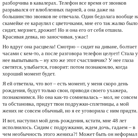
разборчива в кавалерах. Телефон все время от звонков
разрывался от влюбленных парней, а она даже на
большинство звонков не отвечала. Один бедолага вообще н
скамейке ее караулил с цветочками, мне его так жалко было
сидит, мерзнет, дрожит! Но и она его от себя отшила.
Красивая девка, но заносчивая, ужас!
Но вдруг она расцвела! Смотрю – сидит на диване, болтает
часами с кем-то, а после разговора телефон целует! Стала у
нее выпытывать – ну кто же этот счастливчик? У нее глаза
светятся, улыбается, говорит: потом познакомлю, когда
хороший момент будет.
Я ей ответила, что вот – есть момент, у меня скоро день
рождения, будут только свои, приводи своего ухажера,
познакомимся. Но она как-то сомневалась – мол, не совсем
та обстановка, придут твои подружки-сплетницы, а мой
жених не совсем обычный, но я ее уговорила с ним придти.
И вот, наступил мой день рождения, кстати, мне 48 лет
исполнилось. Сидим с подружками, ждем дочь, гадаем – в
чем необычность этого жениха?! Может быть он неформал