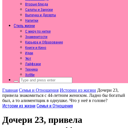
Вторые блюда
Салаты и Закуски
Выпечка и Десерты
Напитки
Стиль жизни
С миру по нитке
Знаменитости
Карьера и Образование
Книги и Кино
Идеи
Уют
Лайфхаки
Техника
Хобби
Search
for:
Главная
Семья и Отношения
Истории из жизни
Дочери 23,
привела знакомиться с 44-летним женихом. Ладно бы богатый
был, а то алиментщик в однушке. Что у неё в голове?
Истории из жизни
Семья и Отношения
Дочери 23, привела