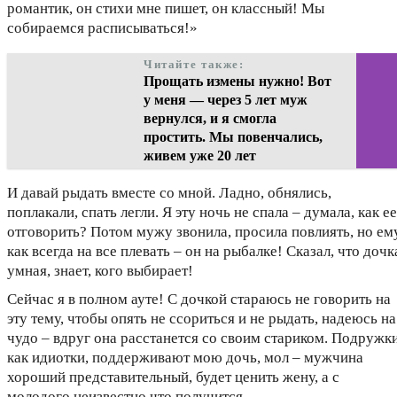
романтик, он стихи мне пишет, он классный! Мы
собираемся расписываться!»
Читайте также:
Прощать измены нужно! Вот
у меня — через 5 лет муж
вернулся, и я смогла
простить. Мы повенчались,
живем уже 20 лет
И давай рыдать вместе со мной. Ладно, обнялись,
поплакали, спать легли. Я эту ночь не спала – думала, как ее
отговорить? Потом мужу звонила, просила повлиять, но ем
как всегда на все плевать – он на рыбалке! Сказал, что дочк
умная, знает, кого выбирает!
Сейчас я в полном ауте! С дочкой стараюсь не говорить на
эту тему, чтобы опять не ссориться и не рыдать, надеюсь на
чудо – вдруг она расстанется со своим стариком. Подружки
как идиотки, поддерживают мою дочь, мол – мужчина
хороший представительный, будет ценить жену, а с
молодого неизвестно что получится.