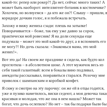
какой-то: репер или рокер?! Да нет, сейчас много таких! А
может быть наоборот: интеллигент-ботаник в костюмчике?
Хохочем, но волнуемся – да кто же он?! Слышу – пришли, 
коридоре дочкин голос, я и побежала встречать.
Захожу и вижу жениха сзади: плешь на затылке!
Поворачивается – боже, так ему уже давно за сорок,
практически мой ровесник! Я на доли секунды еще
подумала – может это мой какой-то друг, а я вспомнить его
не могу?! Но дочь сказала: «Знакомься мама, это мой
жених!».
Вот это да! На своем же празднике я сидела, как будто кол
проглотила – в абсолютном шоке. А этот мужичок весь из
себя такой галантный: всем в бокалы вино подливал,
анекдоты рассказывал, понравиться старался. Розочку мне
приволок с шампанским и коробкой конфет.
Я сижу и смотрю на эту парочку: он же ей в отцы годится,
уже и пузико наметилось, виски седеют, а моя девочка така
красивая и молодая, что же она в нем нашла? Может так
богат, что дочь ослепило? Но нет – так бы подарки были бы