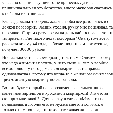
у нее, но она ни разу ничего не принесла. Да и не
принципиально ей это богатство, много мажоров сваталось
к ней, она их отшивала.
Еле выдержала этот день, ждала, чтобы все разошлись и с
дочкой поговорить. Жених уходил, ручку мне поцеловал, т
противно! Я прям сразу потом на дочь набросилась: это чт
ты привела? Где такого деда подобрала? Она тут же все и
рассказала: ему 44 года, работает водителем погрузчика,
получает 30000 рублей.
Иногда таксует на своем двадцатилетнем «Опеле», потому
что надо алименты платить, у него сыну 16 лет. А вообще
все хорошо – у него даже своя квартира есть, правда
однокомнатная, потому что когда-то с женой разменял сво
трехкомнатную квартиру после развода.
Вот это букет: старый пень, разведенный алиментщик с
копеечной зарплатой и крохотной квартиркой! Это что за
сюрприз мне такой?! Дочь сразу в слезы: «Мама, ты не
понимаешь, я люблю его, не нужны мне эти сопляки, я
только с ним поняла, что такое настоящая жизнь, он