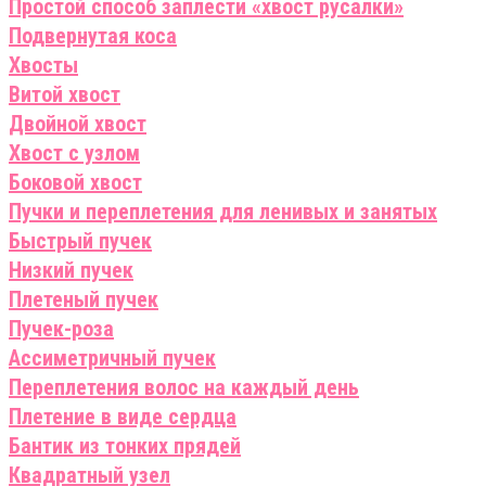
Простой способ заплести «хвост русалки»
Подвернутая коса
Хвосты
Витой хвост
Двойной хвост
Хвост с узлом
Боковой хвост
Пучки и переплетения для ленивых и занятых
Быстрый пучек
Низкий пучек
Плетеный пучек
Пучек-роза
Ассиметричный пучек
Переплетения волос на каждый день
Плетение в виде сердца
Бантик из тонких прядей
Квадратный узел