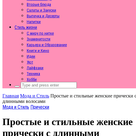
Вторые блюда
Салаты и Закуски
Выпечка и Десерты
Напитки
Стиль жизни
С миру по нитке
Знаменитости
Карьера и Образование
Книги и Кино
Идеи
Уют
Лайфхаки
Техника
Хобби
Search
for:
Главная
Мода и Стиль
Простые и стильные женские прически 
длинными волосами
Мода и Стиль
Прически
Простые и стильные женские
прически с длинными