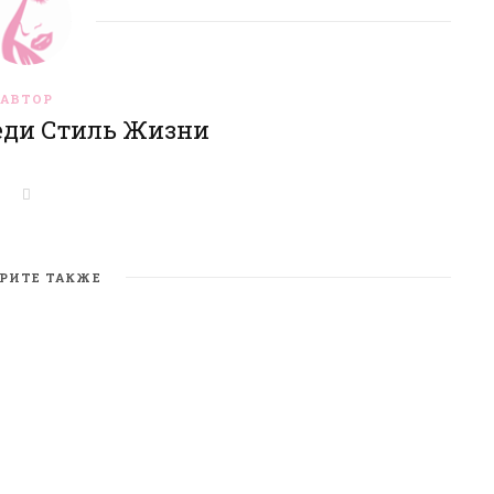
АВТОР
еди Стиль Жизни
W
e
b
s
i
t
РИТЕ ТАКЖЕ
e