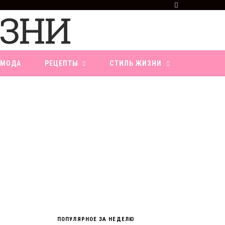
F
a
c
e
b
o
МОДА
РЕЦЕПТЫ
СТИЛЬ ЖИЗНИ
o
k
ПОПУЛЯРНОЕ ЗА НЕДЕЛЮ