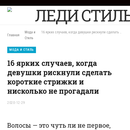
F
a
c
e
b
Мода и
16 ярких случаев, когда девушки рискнули сделать короткие стрижки и нисколько не прогадали
Главная
o
Стиль
o
k
МОДА И СТИЛЬ
16 ярких случаев, когда
девушки рискнули сделать
короткие стрижки и
нисколько не прогадали
2020-12-29
Волосы — это чуть ли не первое,