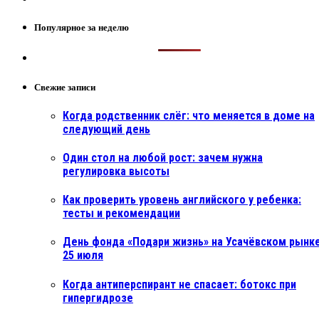
Популярное за неделю
Свежие записи
Когда родственник слёг: что меняется в доме на
следующий день
Один стол на любой рост: зачем нужна
регулировка высоты
Как проверить уровень английского у ребенка:
тесты и рекомендации
День фонда «Подари жизнь» на Усачёвском рынке
25 июля
Когда антиперспирант не спасает: ботокс при
гипергидрозе