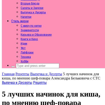
Вторые блюда
Салаты и Закуски
Выпечка и Десерты
Напитки
Стиль жизни
С миру по нитке
Знаменитости
Карьера и Образование
Книги и Кино
Идеи
Уют
Лайфхаки
Техника
Хобби
Search
for:
Главная
Рецепты
Выпечка и Десерты
5 лучших начинок для
киша, по мнению шеф-повара Александра Бельковича с СТС
Выпечка и Десерты
Рецепты
5 лучших начинок для киша,
по мнению шеф-повара