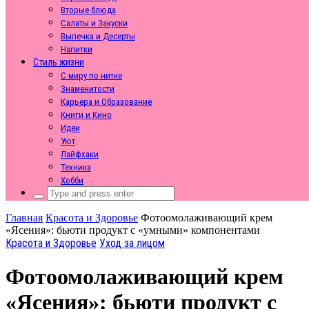
Вторые блюда
Салаты и Закуски
Выпечка и Десерты
Напитки
Стиль жизни
С миру по нитке
Знаменитости
Карьера и Образование
Книги и Кино
Идеи
Уют
Лайфхаки
Техника
Хобби
Search
for:
Главная
Красота и Здоровье
Фотоомолаживающий крем
«Ясения»: бьюти продукт с «умными» компонентами
Красота и Здоровье
Уход за лицом
Фотоомолаживающий крем
«Ясения»: бьюти продукт с