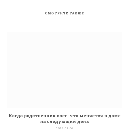
s
i
t
СМОТРИТЕ ТАКЖЕ
e
Когда родственник слёг: что меняется в доме
на следующий день
2026-08-06