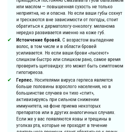
приходится постоянно смазывать губы бальзамом
или маслом — повышенная сухость не только
неприятна, но и опасна. Но если ваши губы сохнут
и трескаются вне зависимости от погоды, стоит
обратиться к дерматологу-онкологу: меланома
нередко развивается именно на коже губ.
Истончение бровей.
С возрастом выпадение
волос, в том числе и в области бровей
усиливается. Но если ваши брови «лысеют»
слишком быстро или слишком рано, самое время
проверить щитовидку: это может быть симптомом
гипотиреоза.
Герпес.
Носителями вируса герпеса является
больше половины взрослого населения, но в
большинстве случаев он тихо «спит»,
активизируясь при сильном снижении
иммунитета, на фоне приема некоторых
препаратов или в других аналогичных случаях.
Если же у вас появляются язвы и трещины в
уголках рта, которые не проходят в течение
длительного времени, стоит обратиться к врачу,